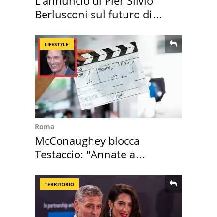
L'annuncio di Pier Silvio
Berlusconi sul futuro di
Villa Certosa
LIFESTYLE
Roma
McConaughey blocca
Testaccio: "Annate a
Positano a rompe er c..."
TERRITORIO