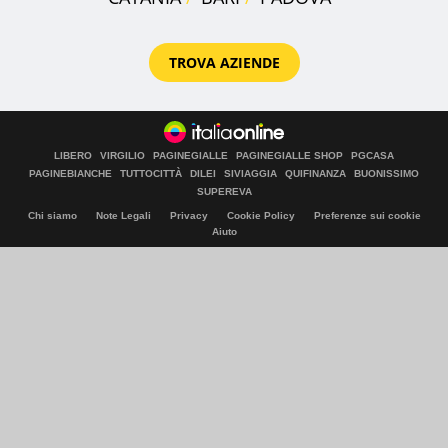
TROVA AZIENDE
LIBERO
VIRGILIO
PAGINEGIALLE
PAGINEGIALLE SHOP
PGCASA
PAGINEBIANCHE
TUTTOCITTÀ
DILEI
SIVIAGGIA
QUIFINANZA
BUONISSIMO
SUPEREVA
Chi siamo
Note Legali
Privacy
Cookie Policy
Preferenze sui cookie
Aiuto
© Italiaonline S.p.A. 2026
Direzione e coordinamento di Libero Acquisition S.á r.l.
P. IVA 03970540963