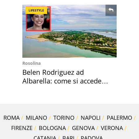
LIFESTYLE
Rosolina
Belen Rodriguez ad
Albarella: come si accede
all'isola privata
ROMA
MILANO
TORINO
NAPOLI
PALERMO
FIRENZE
BOLOGNA
GENOVA
VERONA
CATANIA
BARI
PADOVA