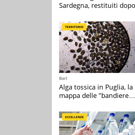
Sardegna, restituiti dop
50 anni
TERRITORIO
Bari
Alga tossica in Puglia, la
mappa delle "bandiere
rosse"
ECCELLENZE