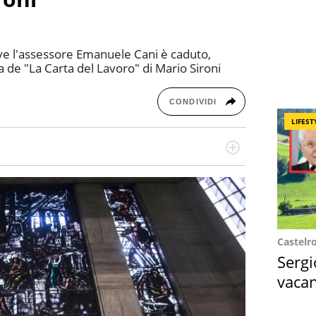
ve l'assessore Emanuele Cani è caduto,
de "La Carta del Lavoro" di Mario Sironi
CONDIVIDI
LIFEST
re dieci anni si occupa di informazione sul web,
cronaca, motori, spettacolo e videogame.
Castelr
Sergi
vacan
locat