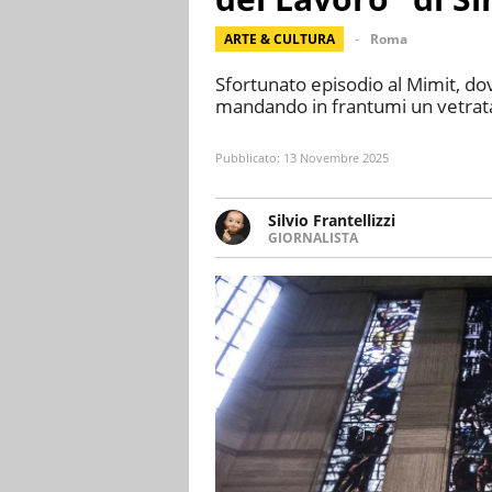
ARTE & CULTURA
Roma
Sfortunato episodio al Mimit, do
mandando in frantumi un vetrata 
Pubblicato:
13 Novembre 2025
Silvio Frantellizzi
GIORNALISTA
Giornalista pubblicista. Da olt
scrivendo di sport, attualità, 