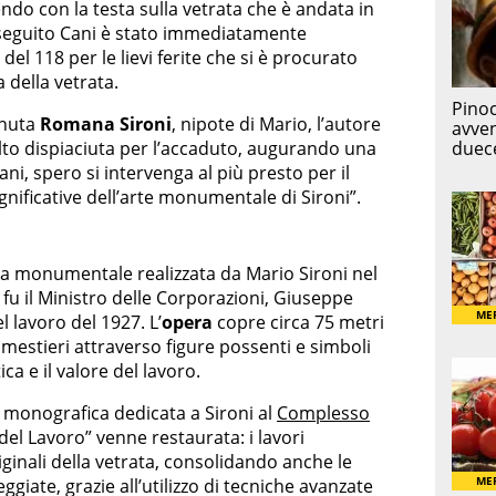
ndo con la testa sulla vetrata che è andata in
n seguito Cani è stato immediatamente
el 118 per le lievi ferite che si è procurato
 della vetrata.
enuta
Romana Sironi
, nipote di Mario, l’autore
lto dispiaciuta per l’accaduto, augurando una
ni, spero si intervenga al più presto per il
gnificative dell’arte monumentale di Sironi”.
ta monumentale realizzata da Mario Sironi nel
 fu il Ministro delle Corporazioni, Giuseppe
l lavoro del 1927. L’
opera
copre circa 75 metri
 mestieri attraverso figure possenti e simboli
tica e il valore del lavoro.
 monografica dedicata a Sironi al
Complesso
 del Lavoro” venne restaurata: i lavori
iginali della vetrata, consolidando anche le
iate, grazie all’utilizzo di tecniche avanzate