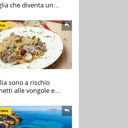
lia che diventa un
do indimenticabile
TYLE
alia sono a rischio
etti alle vongole e
 di cozze
TORIO