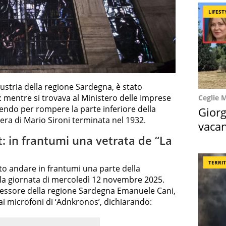
LIFEST
dustria della regione Sardegna, è stato
 mentre si trovava al Ministero delle Imprese
Ceglie 
inendo per rompere la parte inferiore della
Giorg
pera di Mario Sironi terminata nel 1932.
vacan
locat
: in frantumi una vetrata de “La
TERRI
to andare in frantumi una parte della
la giornata di mercoledì 12 novembre 2025.
sessore della regione Sardegna Emanuele Cani,
ai microfoni di ‘Adnkronos’, dichiarando: