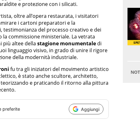
raldite e protezione con i silicati.
tista, oltre all’opera restaurata, i visitatori
irare i cartoni preparatori e la
i, testimonianza del processo creativo e dei
o la commissione ministeriale. La vetrata
 più altee della
stagione monumentale
di
uoi linguaggio visivo, in grado di unire il rigore
zione della modernità industriale.
roni
fu tra gli iniziatori del movimento artistico
eclettico, è stato anche scultore, architetto,
 teorizzando e praticando il ritorno alla pittura
ecento.
e preferite
Aggiungi