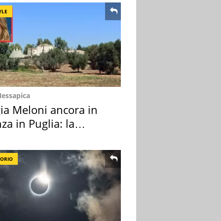
YLE
Messapica
ia Meloni ancora in
za in Puglia: la
ion scelta
TORIO