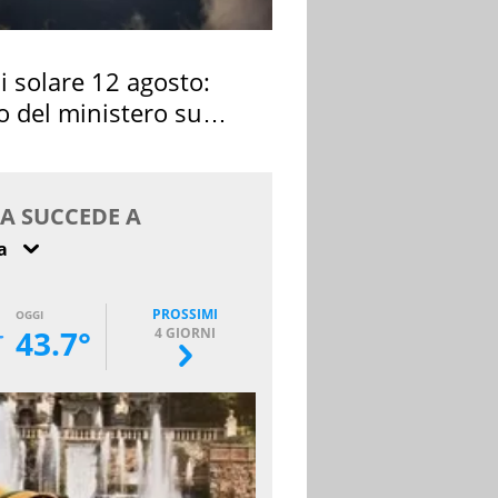
si solare 12 agosto:
o del ministero su
 osservarla