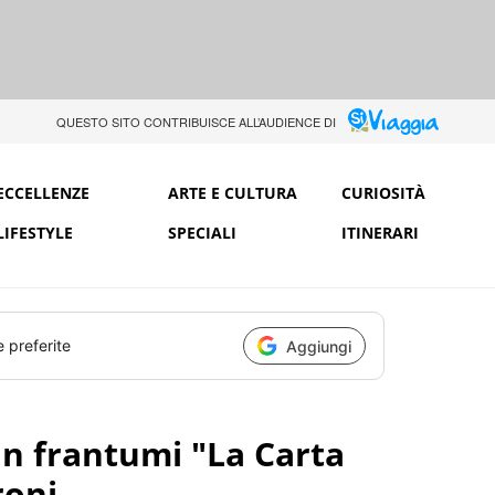
QUESTO SITO CONTRIBUISCE ALL’AUDIENCE DI
ECCELLENZE
ARTE E CULTURA
CURIOSITÀ
LIFESTYLE
SPECIALI
ITINERARI
e preferite
Aggiungi
in frantumi "La Carta
roni