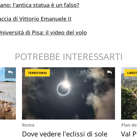
no: l'antica statua è un falso?
accia di Vittorio Emanuele II
niversità di Pisa: il video del volo
POTREBBE INTERESSARTI
TERRITORIO
LIFES
Roma
Plan d
Dove vedere l'eclissi di sole
Val P