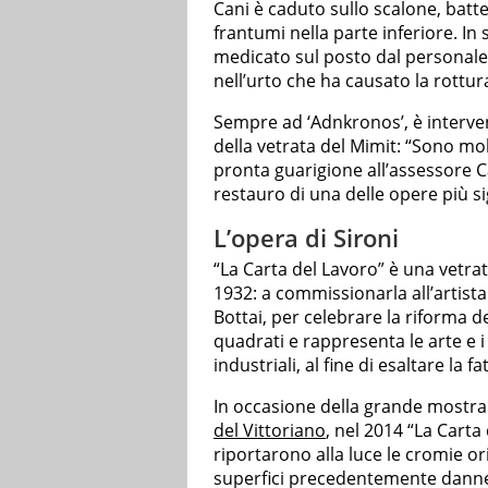
Cani è caduto sullo scalone, batte
frantumi nella parte inferiore. I
medicato sul posto dal personale d
nell’urto che ha causato la rottura
Sempre ad ‘Adnkronos’, è interv
della vetrata del Mimit: “Sono mo
pronta guarigione all’assessore Ca
restauro di una delle opere più si
L’opera di Sironi
“La Carta del Lavoro” è una vetra
1932: a commissionarla all’artista
Bottai, per celebrare la riforma de
quadrati e rappresenta le arte e i
industriali, al fine di esaltare la fa
In occasione della grande mostra
del Vittoriano
, nel 2014 “La Carta
riportarono alla luce le cromie or
superfici precedentemente dannegg