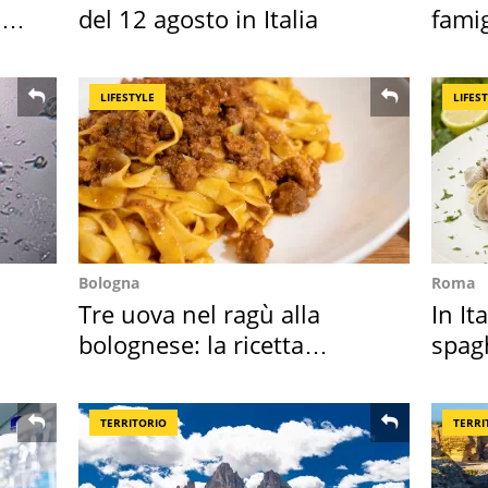
o
del 12 agosto in Italia
famig
ricor
LIFESTYLE
LIFES
Bologna
Roma
Tre uova nel ragù alla
In It
bolognese: la ricetta
spagh
"stellata" è un caso
sautè
TERRITORIO
TERRI