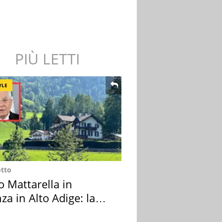
PIÙ LETTI
YLE
otto
o Mattarella in
za in Alto Adige: la
ion scelta