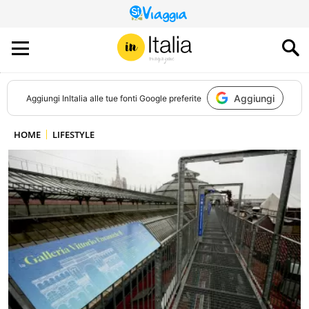
QUESTO
SITO
CONTRIBUISCE
ALL’AUDIENCE
DI
Aggiungi
Aggiungi
InItalia
alle tue fonti Google preferite
HOME
LIFESTYLE