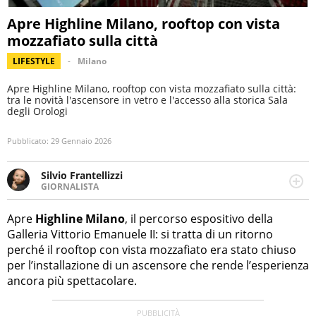
Apre Highline Milano, rooftop con vista
mozzafiato sulla città
LIFESTYLE
Milano
Apre Highline Milano, rooftop con vista mozzafiato sulla città:
tra le novità l'ascensore in vetro e l'accesso alla storica Sala
degli Orologi
Pubblicato:
29 Gennaio 2026
Silvio Frantellizzi
GIORNALISTA
Giornalista pubblicista. Da oltre dieci anni si occupa di
informazione sul web, scrivendo di sport, attualità,
Apre
Highline Milano
, il percorso espositivo della
cronaca, motori, spettacolo e videogame.
Galleria Vittorio Emanuele II: si tratta di un ritorno
perché il rooftop con vista mozzafiato era stato chiuso
per l’installazione di un ascensore che rende l’esperienza
ancora più spettacolare.