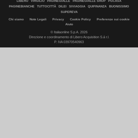
LIBERO
VIRGILIO
PAGINEGIALLE
PAGINEGIALLE SHOP
PGCASA
PAGINEBIANCHE
TUTTOCITTÀ
DILEI
SIVIAGGIA
QUIFINANZA
BUONISSIMO
SUPEREVA
Chi siamo
Note Legali
Privacy
Cookie Policy
Preferenze sui cookie
Aiuto
© Italiaonline S.p.A. 2026
Direzione e coordinamento di Libero Acquisition S.á r.l.
P. IVA 03970540963