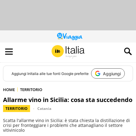
QUESTO
SITO
CONTRIBUISCE
ALL’AUDIENCE
DI
Aggiungi
Aggiungi
InItalia
alle tue fonti Google preferite
HOME
TERRITORIO
Allarme vino in Sicilia: cosa sta succedendo
TERRITORIO
Catania
Scatta l'allarme vino in Sicilia: è stata chiesta la distillazione di
crisi per fronteggiare i problemi che attanagliano il settore
vitivinicolo