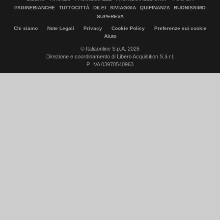
PAGINEBIANCHE
TUTTOCITTÀ
DILEI
SIVIAGGIA
QUIFINANZA
BUONISSIMO
SUPEREVA
Chi siamo
Note Legali
Privacy
Cookie Policy
Preferenze sui cookie
Aiuto
© Italiaonline S.p.A. 2026
Direzione e coordinamento di Libero Acquisition S.á r.l.
P. IVA 03970540963