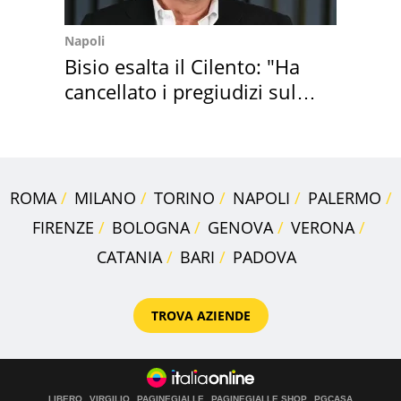
Napoli
Bisio esalta il Cilento: "Ha
cancellato i pregiudizi sul
Sud"
ROMA
MILANO
TORINO
NAPOLI
PALERMO
FIRENZE
BOLOGNA
GENOVA
VERONA
CATANIA
BARI
PADOVA
TROVA AZIENDE
LIBERO
VIRGILIO
PAGINEGIALLE
PAGINEGIALLE SHOP
PGCASA