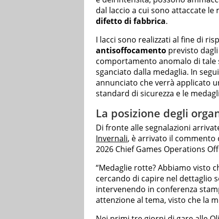
dal laccio a cui sono attaccate le
difetto di fabbrica
.
I lacci sono realizzati al fine di r
antisoffocamento
previsto dagli
comportamento anomalo di tale sis
sganciato dalla medaglia. In seguit
annunciato che verrà applicato un 
standard di sicurezza e le medagl
La posizione degli organ
Di fronte alle segnalazioni arrivat
Invernali
, è arrivato il commento 
2026 Chief Games Operations Offi
“Medaglie rotte? Abbiamo visto c
cercando di capire nel dettaglio 
intervenendo in conferenza sta
attenzione al tema, visto che la med
Nei primi tre giorni di gare alle Ol