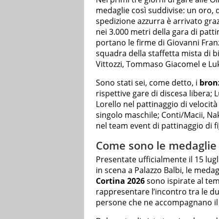
medaglie così suddivise: un oro, d
spedizione azzurra è arrivato graz
nei 3.000 metri della gara di patti
portano le firme di Giovanni Franzo
squadra della staffetta mista di 
Vittozzi, Tommaso Giacomel e Lu
Sono stati sei, come detto, i
bron
rispettive gare di discesa libera
Lorello nel pattinaggio di velocità
singolo maschile; Conti/Macii, Na
nel team event di pattinaggio di f
Come sono le medaglie d
Presentate ufficialmente il 15 lu
in scena a Palazzo Balbi, le medag
Cortina 2026
sono ispirate al te
rappresentare l’incontro tra le due 
persone che ne accompagnano il p