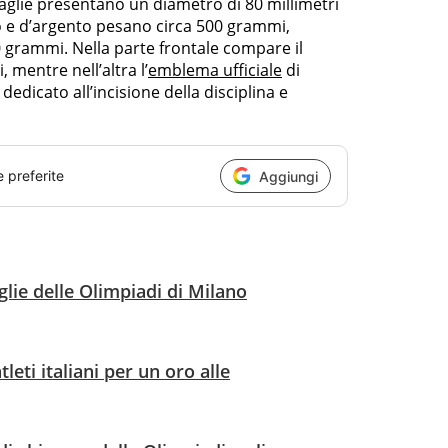
daglie presentano un diametro di 80 millimetri
o e d’argento pesano circa 500 grammi,
 grammi. Nella parte frontale compare il
 mentre nell’altra l’
emblema ufficiale
di
edicato all’incisione della disciplina e
e preferite
Aggiungi
ie delle Olimpiadi di Milano
eti italiani per un oro alle