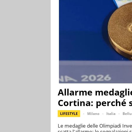
Allarme medaglie
Cortina: perché
LIFESTYLE
Milano
Italia
Bell
Le medaglie delle Olimpiadi Inve
scatta l'allarme: le segnalazioni s