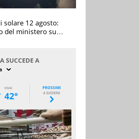
si solare 12 agosto:
o del ministero su
 osservarla