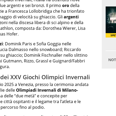
ue argenti e sei bronzi. Il primo
oro
della
ie a Francesca Lollobridiga che ha trionfato
naggio di velocità su ghiaccio. Gli
argenti
ni nella discesa libera di sci alpino e della
biathlon, composta da: Dorothea Wierer, Lisa
kas Hofer.
zi
: Dominik Paris e Sofia Goggia nelle
; Lucia Dalmasso nello snowboard; Riccardo
 su ghiaccio; Dominik Fischnaller nello slittino
ki Gutmann, Rizzo, Grassl e Guignard/Fabbri
igura.
ei XXV Giochi Olimpici Invernali
glio 2025 a Venezia, presso la cerimonia andata
lie delle
Olimpiadi Invernali di Milano-
ma delle “due metà” e concepite per
città ospitanti e il legame tra l’atleta e le
ercorso fino al podio.