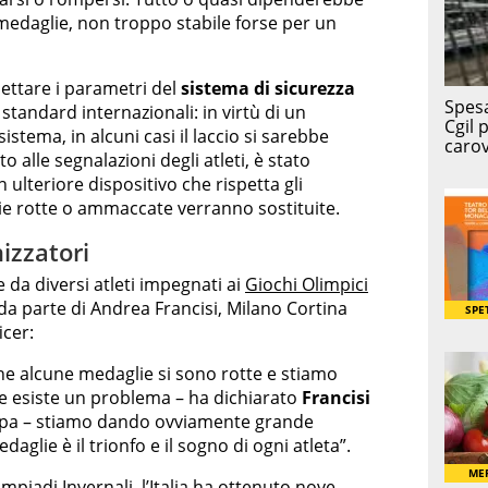
 medaglie, non troppo stabile forse per un
ispettare i parametri del
sistema di sicurezza
 standard internazionali: in virtù di un
tema, in alcuni casi il laccio si sarebbe
o alle segnalazioni degli atleti, è stato
ulteriore dispositivo che rispetta gli
ie rotte o ammaccate verranno sostituite.
izzatori
e da diversi atleti impegnati ai
Giochi Olimpici
da parte di Andrea Francisi, Milano Cortina
cer:
he alcune medaglie si sono rotte e stiamo
se esiste un problema – ha dichiarato
Francisi
mpa – stiamo dando ovviamente grande
aglie è il trionfo e il sogno di ogni atleta”.
impiadi Invernali, l’Italia ha ottenuto nove