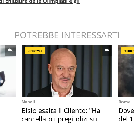
i chiusura delle Olimpiadi e gli
POTREBBE INTERESSARTI
LIFESTYLE
TERRI
Napoli
Roma
Bisio esalta il Cilento: "Ha
Dove 
cancellato i pregiudizi sul
del 1
Sud"