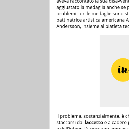
aveva raccontato la sua disavven
aggiustato la medaglia anche se po
problemi con le medaglie sono st
pattinatrice artistica americana A
Andersson, insieme al biatleta te
Il problema, sostanzialmente, è 
staccarsi dal
laccetto
e a cadere p
e dell’intensità, possono ammacc