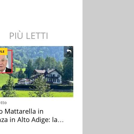
PIÙ LETTI
YLE
otto
o Mattarella in
za in Alto Adige: la
ion scelta