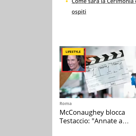
Come sarà la Cerimonia d
ospiti
LIFESTYLE
Roma
McConaughey blocca
Testaccio: "Annate a
Positano a rompe er c..."