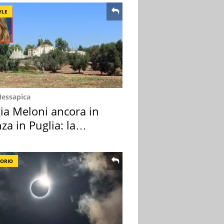
YLE
Messapica
ia Meloni ancora in
za in Puglia: la
ion scelta
TORIO