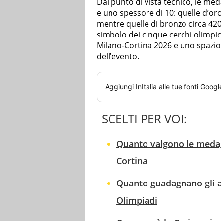
Dal punto di vista tecnico, le me
e uno spessore di 10: quelle d’or
mentre quelle di bronzo circa 420
simbolo dei cinque cerchi olimpici,
Milano-Cortina 2026 e uno spazio d
dell’evento.
Aggiungi
InItalia
alle tue fonti Googl
SCELTI PER VOI:
Quanto valgono le medagl
Cortina
Quanto guadagnano gli atl
Olimpiadi