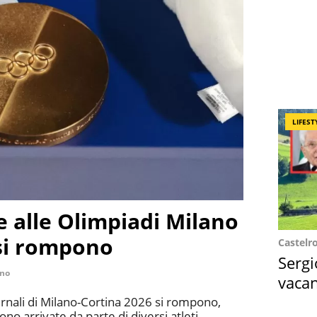
LIFEST
 alle Olimpiadi Milano
 si rompono
Castelr
Sergi
uno
vacan
locat
rnali di Milano-Cortina 2026 si rompono,
ono arrivate da parte di diversi atleti