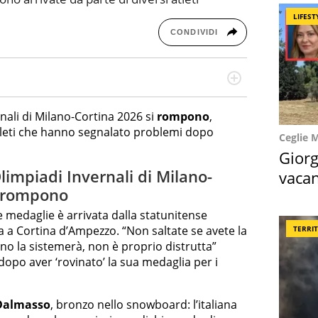
LIFEST
CONDIVIDI
re dieci anni si occupa di informazione sul web,
cronaca, motori, spettacolo e videogame.
nali di Milano-Cortina 2026 si
rompono
,
 atleti che hanno segnalato problemi dopo
Ceglie 
Giorg
limpiadi Invernali di Milano-
vacan
i rompono
locat
e medaglie è arrivata dalla statunitense
sa a Cortina d’Ampezzo. “Non saltate se avete la
TERRI
o la sistemerà, non è proprio distrutta”
opo aver ‘rovinato’ la sua medaglia per i
Dalmasso
, bronzo nello snowboard: l’italiana