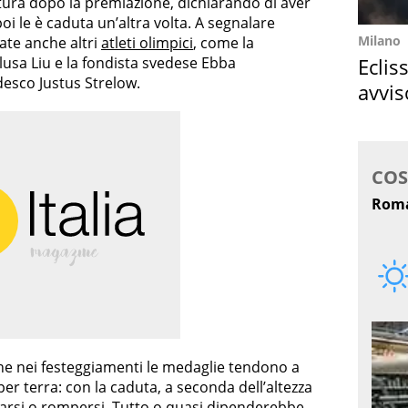
tura dopo la premiazione, dichiarando di aver
i le è caduta un’altra volta. A segnalare
Milano
ate anche altri
atleti olimpici
, come la
Eclis
lusa Liu e la fondista svedese Ebba
desco Justus Strelow.
avvis
come
che nei festeggiamenti le medaglie tendono a
er terra: con la caduta, a seconda dell’altezza
arsi o rompersi. Tutto o quasi dipenderebbe