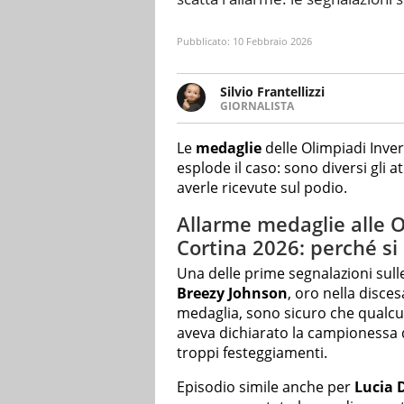
Pubblicato:
10 Febbraio 2026
Silvio Frantellizzi
GIORNALISTA
Giornalista pubblicista. Da olt
scrivendo di sport, attualità, 
Le
medaglie
delle Olimpiadi Inver
esplode il caso: sono diversi gli
averle ricevute sul podio.
Allarme medaglie alle O
Cortina 2026: perché s
Una delle prime segnalazioni sull
Breezy Johnson
, oro nella disce
medaglia, sono sicuro che qualcun
aveva dichiarato la campionessa d
troppi festeggiamenti.
Episodio simile anche per
Lucia 