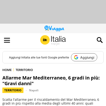
QUESTO
SITO
CONTRIBUISCE
ALL’AUDIENCE
DI
Aggiungi
Aggiungi
InItalia
alle tue fonti Google preferite
HOME
TERRITORIO
Allarme Mar Mediterraneo, 6 gradi in più:
"Gravi danni"
TERRITORIO
Napoli
Scatta l'allarme per il riscaldamento del Mar Mediterraneo, 6
gradi in più rispetto alla media degli ultimi 40 anni: quali