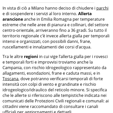
In vista di ciò a Milano hanno deciso di chiudere i
parchi
e di sospendere i servizi al loro interno.
Allerta
arancione
anche in Emilia Romagna per temperature
estreme che nelle aree di pianura e collinari, del settore
centro-orientale, arriveranno fino a 36 gradi. Su tutto il
territorio regionale c’è invece allerta gialla per temporali
intensi e organizzati, con possibili danni, frane,
ruscellamenti e innalzamenti dei corsi d’acqua.
Tra le altre
regioni
in cui vige l’allerta gialla per i rovesci
e temporali forti e improvvisi troviamo anche la
Campania, con rischio idrogeologico rappresentato da
allagamenti, esondazioni, frane e caduta massi, e in
Toscana
, dove potranno verificarsi temporali di forte
intensità con colpi di vento e grandinate e rischio
idrogeologico/idraulico del reticolo minore. Si specifica
che le allerte si riferiscono alle tempistiche indicata nei
comunicati delle Protezioni Civili regionali e comunali: ai
cittadini viene raccomandato di consultare i canali
ufficiali per aggiornamenti e dettagli.