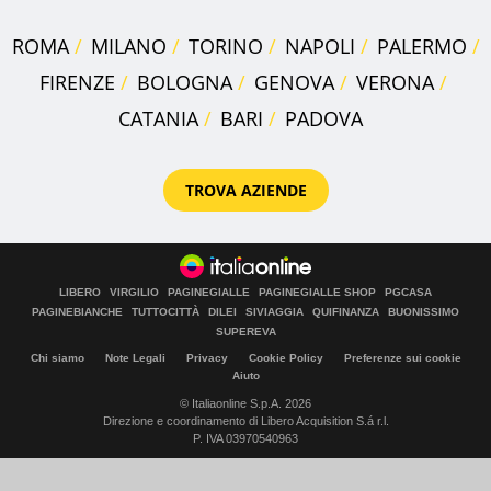
ROMA
MILANO
TORINO
NAPOLI
PALERMO
FIRENZE
BOLOGNA
GENOVA
VERONA
CATANIA
BARI
PADOVA
TROVA AZIENDE
LIBERO
VIRGILIO
PAGINEGIALLE
PAGINEGIALLE SHOP
PGCASA
PAGINEBIANCHE
TUTTOCITTÀ
DILEI
SIVIAGGIA
QUIFINANZA
BUONISSIMO
SUPEREVA
Chi siamo
Note Legali
Privacy
Cookie Policy
Preferenze sui cookie
Aiuto
© Italiaonline S.p.A. 2026
Direzione e coordinamento di Libero Acquisition S.á r.l.
P. IVA 03970540963