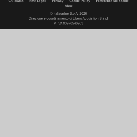
Chi siamo
Note Legali
Privacy
Cookie Policy
Preferenze sui cookie
Aiuto
© Italiaonline S.p.A. 2026
Direzione e coordinamento di Libero Acquisition S.á r.l.
P. IVA 03970540963