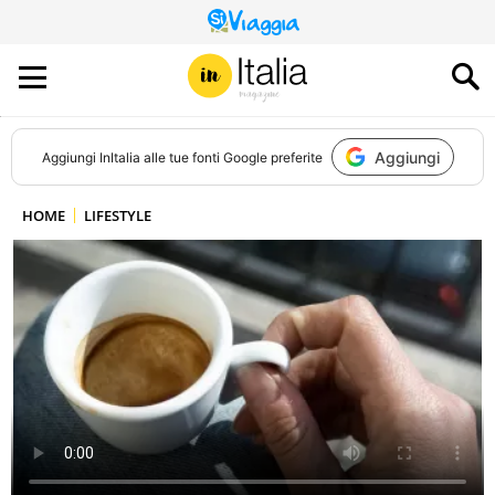
QUESTO
SITO
CONTRIBUISCE
ALL’AUDIENCE
DI
Aggiungi
Aggiungi
InItalia
alle tue fonti Google preferite
HOME
LIFESTYLE