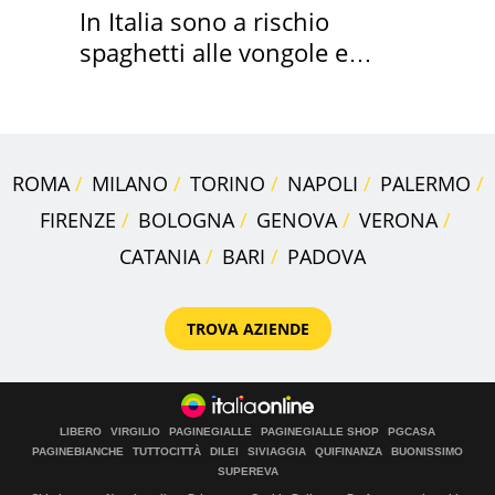
In Italia sono a rischio
spaghetti alle vongole e
sautè di cozze
ROMA
MILANO
TORINO
NAPOLI
PALERMO
FIRENZE
BOLOGNA
GENOVA
VERONA
CATANIA
BARI
PADOVA
TROVA AZIENDE
LIBERO
VIRGILIO
PAGINEGIALLE
PAGINEGIALLE SHOP
PGCASA
PAGINEBIANCHE
TUTTOCITTÀ
DILEI
SIVIAGGIA
QUIFINANZA
BUONISSIMO
SUPEREVA