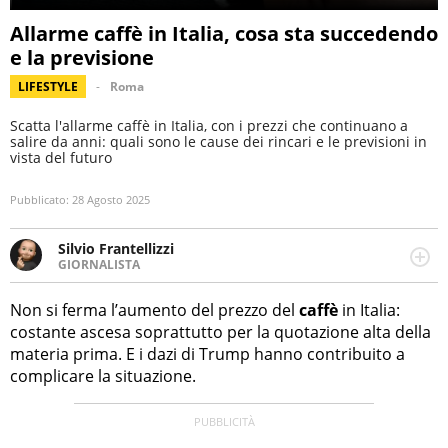
Allarme caffè in Italia, cosa sta succedendo
e la previsione
LIFESTYLE
Roma
Scatta l'allarme caffè in Italia, con i prezzi che continuano a
salire da anni: quali sono le cause dei rincari e le previsioni in
vista del futuro
Pubblicato:
28 Agosto 2025
Silvio Frantellizzi
GIORNALISTA
Giornalista pubblicista. Da oltre dieci anni si occupa di
informazione sul web, scrivendo di sport, attualità,
Non si ferma l’aumento del prezzo del
caffè
in Italia:
cronaca, motori, spettacolo e videogame.
costante ascesa soprattutto per la quotazione alta della
materia prima. E i dazi di Trump hanno contribuito a
complicare la situazione.