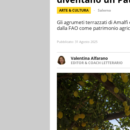
ARTE & CULTURA
Salerno
Gli agrumeti terrazzati di Amalfi 
dalla FAO come patrimonio agricol
Pubblicato:
31 Agosto 2025
Valentina Alfarano
EDITOR & COACH LETTERARIO
LINKEDIN
Lavorare con le storie è la mia 
INSTAGRAM
lavoro come editor di narrativa