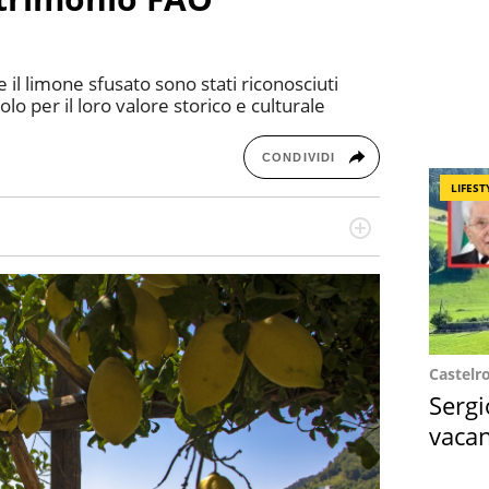
e il limone sfusato sono stati riconosciuti
o per il loro valore storico e culturale
CONDIVIDI
LIFEST
missione! Specializzata in storytelling di viaggi,
 e coach di scrittura creativa.
Castelr
Sergi
vacan
locat