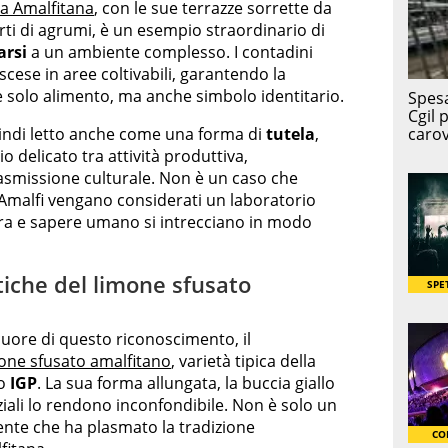
ra Amalfitana
, con le sue terrazze sorrette da
rti di agrumi, è un esempio straordinario di
arsi
a un ambiente complesso. I contadini
cese in aree coltivabili, garantendo la
è solo alimento, ma anche simbolo identitario.
uindi letto anche come una forma di
tutela
,
o delicato tra attività produttiva,
asmissione culturale. Non è un caso che
i Amalfi vengano considerati un laboratorio
ura e sapere umano si intrecciano in modo
tiche del limone sfusato
 cuore di questo riconoscimento, il
one sfusato amalfitano
, varietà tipica della
o
IGP
. La sua forma allungata, la buccia giallo
nziali lo rendono inconfondibile. Non è solo un
ente che ha plasmato la tradizione