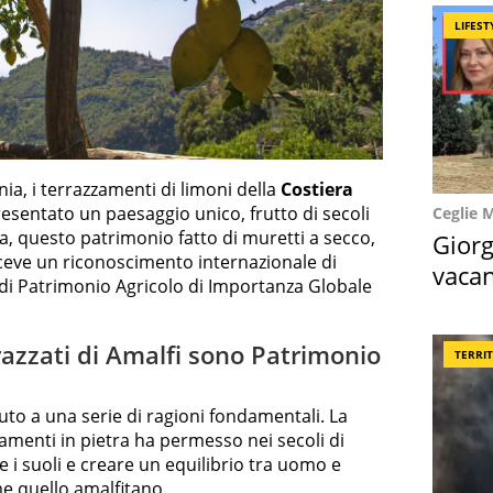
LIFEST
ia, i terrazzamenti di limoni della
Costiera
entato un paesaggio unico, frutto di secoli
Ceglie 
ra, questo patrimonio fatto di muretti a secco,
Giorg
riceve un riconoscimento internazionale di
vacan
mi di Patrimonio Agricolo di Importanza Globale
locat
razzati di Amalfi sono Patrimonio
TERRI
to a una serie di ragioni fondamentali. La
amenti in pietra ha permesso nei secoli di
 i suoli e creare un equilibrio tra uomo e
me quello amalfitano.