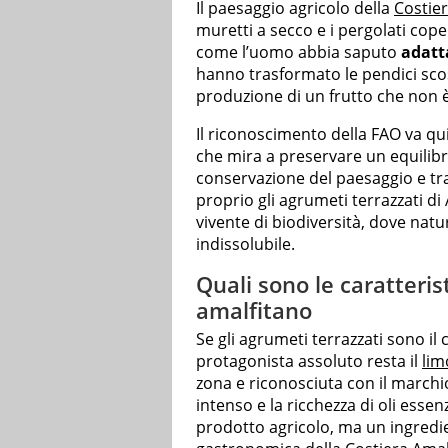
Il paesaggio agricolo della
Costie
muretti a secco e i pergolati cope
come l’uomo abbia saputo
adatt
hanno trasformato le pendici scos
produzione di un frutto che non 
Il riconoscimento della FAO va q
che mira a preservare un equilibri
conservazione del paesaggio e tr
proprio gli agrumeti terrazzati d
vivente di biodiversità, dove nat
indissolubile.
Quali sono le caratteris
amalfitano
Se gli agrumeti terrazzati sono il
protagonista assoluto resta il
lim
zona e riconosciuta con il marchi
intenso e la ricchezza di oli esse
prodotto agricolo, ma un ingredi