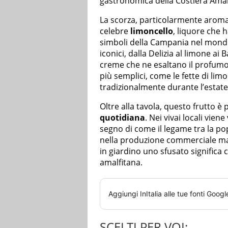
gastronomica della Costiera Amal
La scorza, particolarmente aromati
celebre
limoncello
, liquore che 
simboli della Campania nel mondo
iconici, dalla Delizia al limone ai 
creme che ne esaltano il profumo.
più semplici, come le fette di li
tradizionalmente durante l’estate
Oltre alla tavola, questo frutto è 
quotidiana
. Nei vivai locali vi
segno di come il legame tra la po
nella produzione commerciale ma
in giardino uno sfusato significa
amalfitana.
Aggiungi
InItalia
alle tue fonti Googl
SCELTI PER VOI: