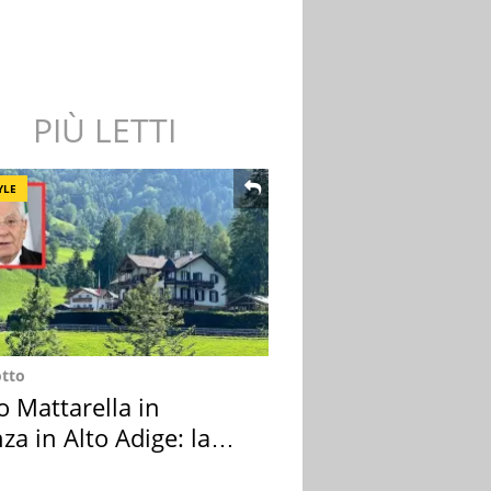
PIÙ LETTI
YLE
otto
o Mattarella in
za in Alto Adige: la
ion scelta