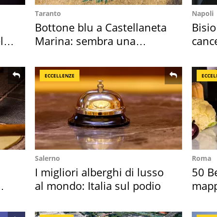
Taranto
Napoli
Bottone blu a Castellaneta
Bisio
l
Marina: sembra una
cance
medusa ma non lo è
Sud"
ECCELLENZE
ECCEL
Salerno
Roma
I migliori alberghi di lusso
50 Be
al mondo: Italia sul podio
mappa
Italia