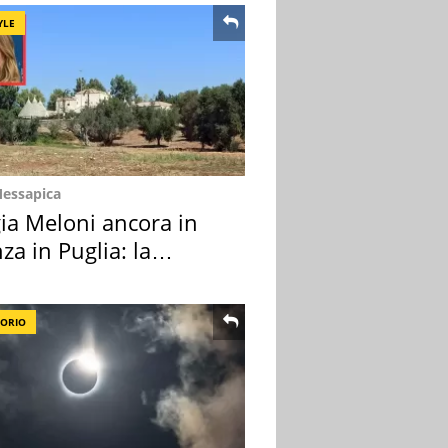
YLE
Messapica
ia Meloni ancora in
za in Puglia: la
ion scelta
TORIO