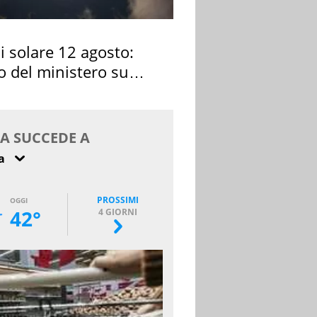
si solare 12 agosto:
o del ministero su
 osservarla