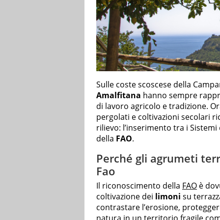
Sulle coste scoscese della Campan
Amalfitana
hanno sempre rappres
di lavoro agricolo e tradizione. O
pergolati e coltivazioni secolari 
rilievo: l’inserimento tra i Siste
della
FAO
.
Perché gli agrumeti ter
Fao
Il riconoscimento della
FAO
è dovu
coltivazione dei
limoni
su terrazz
contrastare l’erosione, proteggere
natura in un territorio fragile co