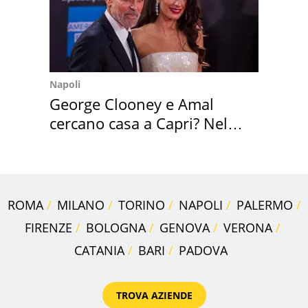
Napoli
George Clooney e Amal
cercano casa a Capri? Nel
mirino una villa
ROMA
MILANO
TORINO
NAPOLI
PALERMO
FIRENZE
BOLOGNA
GENOVA
VERONA
CATANIA
BARI
PADOVA
TROVA AZIENDE