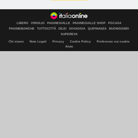
LIBERO
VIRGILIO
PAGINEGIALLE
PAGINEGIALLE SHOP
PGCASA
PAGINEBIANCHE
TUTTOCITTÀ
DILEI
SIVIAGGIA
QUIFINANZA
BUONISSIMO
SUPEREVA
Chi siamo
Note Legali
Privacy
Cookie Policy
Preferenze sui cookie
Aiuto
© Italiaonline S.p.A. 2026
Direzione e coordinamento di Libero Acquisition S.á r.l.
P. IVA 03970540963