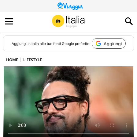
QUESTO
SITO
CONTRIBUISCE
ALL’AUDIENCE
DI
Aggiungi
Aggiungi
InItalia
alle tue fonti Google preferite
HOME
LIFESTYLE