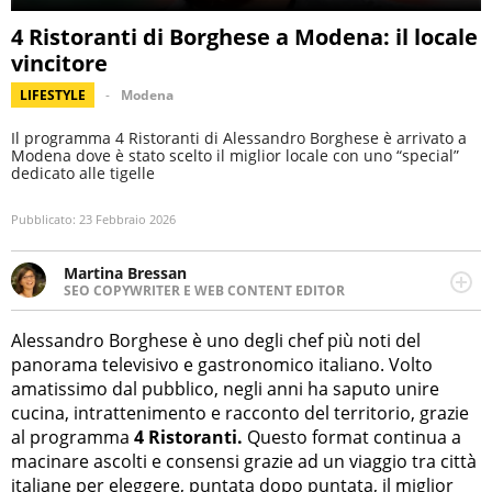
4 Ristoranti di Borghese a Modena: il locale
vincitore
LIFESTYLE
Modena
Il programma 4 Ristoranti di Alessandro Borghese è arrivato a
Modena dove è stato scelto il miglior locale con uno “special”
dedicato alle tigelle
Pubblicato:
23 Febbraio 2026
Martina Bressan
SEO COPYWRITER E WEB CONTENT EDITOR
Appassionata di viaggi, di trail running e di yoga, ama
scoprire nuovi posti e nuove culture. Curiosa,
Alessandro Borghese è uno degli chef più noti del
determinata e intraprendente adora leggere ma
panorama televisivo e gastronomico italiano. Volto
soprattutto scrivere.
amatissimo dal pubblico, negli anni ha saputo unire
cucina, intrattenimento e racconto del territorio, grazie
al programma
4 Ristoranti.
Questo format continua a
macinare ascolti e consensi grazie ad un viaggio tra città
italiane per eleggere, puntata dopo puntata, il miglior