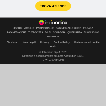
TROVA AZIENDE
LIBERO
VIRGILIO
PAGINEGIALLE
PAGINEGIALLE SHOP
PGCASA
PAGINEBIANCHE
TUTTOCITTÀ
DILEI
SIVIAGGIA
QUIFINANZA
BUONISSIMO
SUPEREVA
Chi siamo
Note Legali
Privacy
Cookie Policy
Preferenze sui cookie
Aiuto
© Italiaonline S.p.A. 2026
Direzione e coordinamento di Libero Acquisition S.á r.l.
P. IVA 03970540963