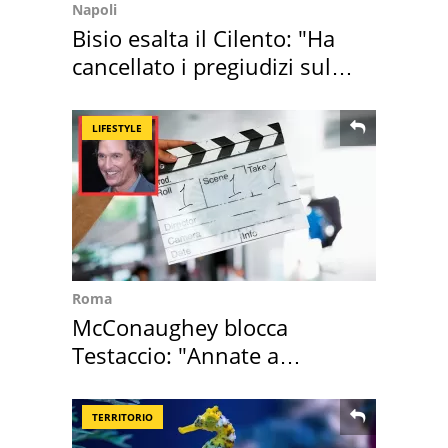
Napoli
Bisio esalta il Cilento: "Ha
cancellato i pregiudizi sul
Sud"
LIFESTYLE
Roma
McConaughey blocca
Testaccio: "Annate a
Positano a rompe er c..."
TERRITORIO