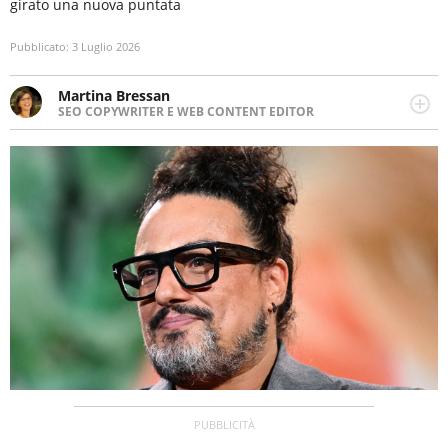
girato una nuova puntata
Pubblicato:
3 Luglio 2026
Martina Bressan
SEO COPYWRITER E WEB CONTENT EDITOR
Appassionata di viaggi, di trail running e di yoga, ama
scoprire nuovi posti e nuove culture. Curiosa,
determinata e intraprendente adora leggere ma
soprattutto scrivere.