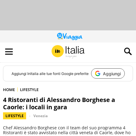
QUESTO
SITO
CONTRIBUISCE
ALL’AUDIENCE
DI
Aggiungi
Aggiungi
InItalia
alle tue fonti Google preferite
HOME
LIFESTYLE
4 Ristoranti di Alessandro Borghese a
Caorle: i locali in gara
LIFESTYLE
Venezia
Chef Alessandro Borghese con il team del suo programma 4
Ristoranti è stato avvistato nella città veneta di Caorle, dove ho