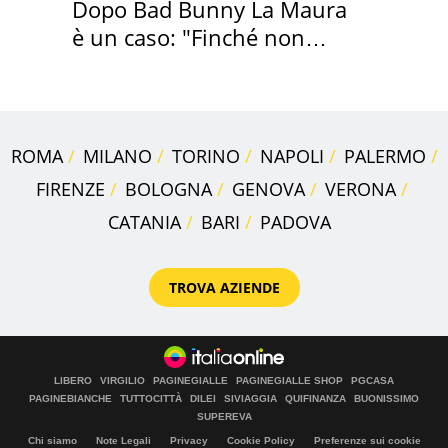
Dopo Bad Bunny La Maura
è un caso: "Finché non
scappa il morto"
ROMA
MILANO
TORINO
NAPOLI
PALERMO
FIRENZE
BOLOGNA
GENOVA
VERONA
CATANIA
BARI
PADOVA
TROVA AZIENDE
LIBERO
VIRGILIO
PAGINEGIALLE
PAGINEGIALLE SHOP
PGCASA
PAGINEBIANCHE
TUTTOCITTÀ
DILEI
SIVIAGGIA
QUIFINANZA
BUONISSIMO
SUPEREVA
Chi siamo
Note Legali
Privacy
Cookie Policy
Preferenze sui cookie