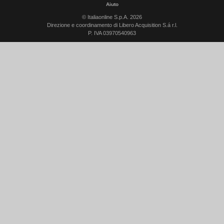
Aiuto
© Italiaonline S.p.A. 2026
Direzione e coordinamento di Libero Acquisition S.á r.l.
P. IVA 03970540963