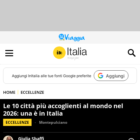
QUESTO
SITO
CONTRIBUISCE
ALL’AUDIENCE
DI
Aggiungi
Aggiungi
InItalia
alle tue fonti Google preferite
HOME
ECCELLENZE
Le 10 città più accoglienti al mondo nel
2026: una è in Italia
ECCELLENZE
Montepulciano
Giulia Sbaffi