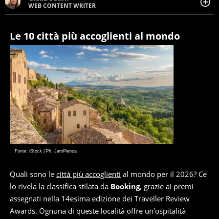
WEB CONTENT WRITER
Web content writer appassionata di belle storie e di
viaggi, scrive da quando ne ha memoria. Curiosa per
natura, le piace tenersi informata su ciò che accade
Le 10 città più accoglienti al mondo
intorno a lei.
Fonte: iStock | Ph. JaroPienza
Quali sono le
città più accoglienti
al mondo per il 2026? Ce
lo rivela la classifica stilata da
Booking
, grazie ai premi
assegnati nella 14esima edizione dei Traveller Review
Awards. Ognuna di queste località offre un'ospitalità