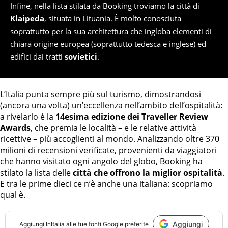
Infine, nella lista stilata da Booking troviamo la città di
Klaipeda
, situata in Lituania. È molto conosciuta
soprattutto per la sua architettura che ingloba elementi di
chiara origine europea (soprattutto tedesca e inglese) ed
edifici dai tratti
sovietici
.
L’Italia punta sempre più sul turismo, dimostrandosi
(ancora una volta) un’eccellenza nell’ambito dell’ospitalità:
a rivelarlo è la
14esima edizione dei Traveller Review
Awards
, che premia le località – e le relative attività
ricettive – più accoglienti al mondo. Analizzando oltre 370
milioni di recensioni verificate, provenienti da viaggiatori
che hanno visitato ogni angolo del globo, Booking ha
stilato la lista delle
città che offrono la miglior ospitalità
.
E tra le prime dieci ce n’è anche una italiana: scopriamo
qual è.
Aggiungi
Aggiungi
InItalia
alle tue fonti Google preferite